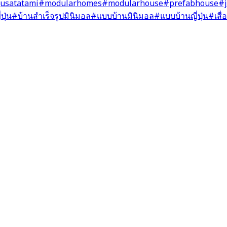
usatatami
#modularhomes
#modularhouse
#prefabhouse
#
ปุ่น
#บ้านสำเร็จรูปมินิมอล
#แบบบ้านมินิมอล
#แบบบ้านญี่ปุ่น
#เสื่