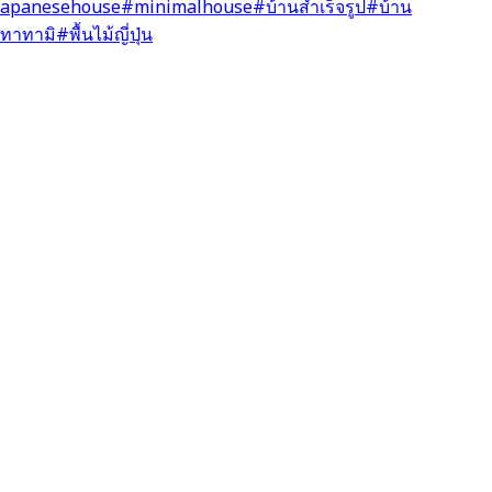
japanesehouse
#minimalhouse
#บ้านสําเร็จรูป
#บ้าน
อทาทามิ
#พื้นไม้ญี่ปุ่น