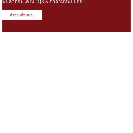
พบคำตอบได้ใน “Q&A คำถามที่พบบ่อย”
คำถามที่พบบ่อย
บริษัท มู้ด ลิฟวิ่ง 168 จำกัด
สำนักงานใหญ่
236 ซอยสิรินธร 7 แขวงบางบำหรุ
เขตบางพลัด กรุงเทพมหานคร 10700
บ้านตัวอย่าง บ้านสำเร็จรูป HAKO
(นัดหมายล่วงหน้าก่อนเข้าชม)
เลขที่ 12/1 หมู่ที่ 9 ตำบลบางแม่นาง
อำเภอบางใหญ่ นนทบุรี 11140