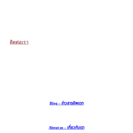
Tel : 081-450-1525
Email : info@MoodLiving.co.th
Website : MoodLiving.co.th
Youtube / Line Official : @MoodLiving
Facebook / IG / X / Tiktok : @MoodLivingTH
ติดต่อเรา
Blog – ข่าวสารอัพเดท
About us – เกี่ยวกับเรา